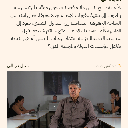
خلّف تصريح رئيس دائرة قضائية، حول موقف الرئيس سعيّد
بالعودة إلى تنفيذ عقوبات الإعدام جدلا عميقا. جدل امتد من
الساحة الحقوقية السياسية إلى التداول الشعبي، يعود إلى
الواجهة كلّما اهتزت البلاد على وقع جرائم شنيعة. فهل
سياسية الدولة الجزائية امتداد لرغبات الرئيس أم هي نتيجة
تفاعل مؤسسات الدولة والمجتمع المدني؟
2020
أكتوبر
02
منال دربالي