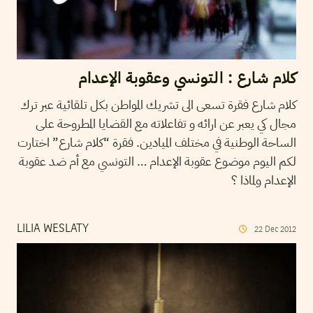
كلام شارع : التونسي وعقوبة الإعدام
كلام شارع فقرة تسعى الى تشريك المواطن بكل تلقائية عبر ترك
مجال كي يعبر عن ارائه و تفاعلاته مع القضايا المطروحة على
الساحة الوطنية في مختلف الميادين. فقرة “كلام شارع” اختارت
لكم اليوم موضوع عقوبة الإعدام … التونسي مع أم ضد عقوبة
الإعدام ولماذا ؟
LILIA WESLATY
22
Dec
2012