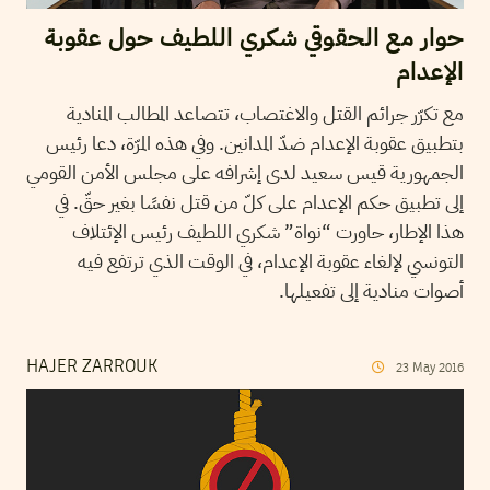
حوار مع الحقوقي شكري اللطيف حول عقوبة
الإعدام
مع تكرّر جرائم القتل والاغتصاب، تتصاعد المطالب المنادية
بتطبيق عقوبة الإعدام ضدّ المدانين. وفي هذه المرّة، دعا رئيس
الجمهورية قيس سعيد لدى إشرافه على مجلس الأمن القومي
إلى تطبيق حكم الإعدام على كلّ من قتل نفسًا بغير حقّ. في
هذا الإطار، حاورت “نواة” شكري اللطيف رئيس الإئتلاف
التونسي لإلغاء عقوبة الإعدام، في الوقت الذي ترتفع فيه
أصوات منادية إلى تفعيلها.
HAJER ZARROUK
23
May
2016