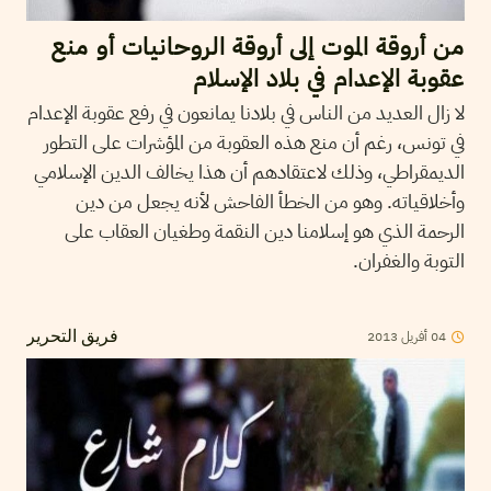
من أروقة الموت إلى أروقة الروحانيات أو منع
عقوبة الإعدام في بلاد الإسلام
لا زال العديد من الناس في بلادنا يمانعون في رفع عقوبة الإعدام
في تونس، رغم أن منع هذه العقوبة من المؤشرات على التطور
الديمقراطي، وذلك لاعتقادهم أن هذا يخالف الدين الإسلامي
وأخلاقياته. وهو من الخطأ الفاحش لأنه يجعل من دين
الرحمة الذي هو إسلامنا دين النقمة وطغيان العقاب على
التوبة والغفران.
2013
أفريل
04
فريق التحرير