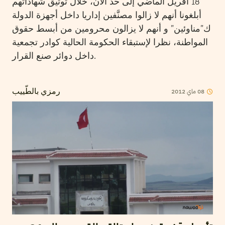
18 أفريل الماضي إلى حدّ الآن، خلال توثيق شهاداتهم
أبلغونا أنهم لا زالوا مصنَّفين إداريا داخل أجهزة الدولة
ك”مناوئين” و أنهم لا يزالون محرومين من أبسط حقوق
المواطنة، نظرا لإستبقاء الحكومة الحالية كوادر تجمعية
داخل دوائر صنع القرار.
2012
ماي
08
رمزي بالطّييب