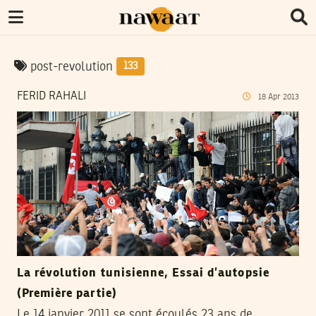
post-revolution
133
FERID RAHALI
18
Apr
2013
La révolution tunisienne, Essai d’autopsie
(Première partie)
Le 14 janvier 2011 se sont écoulés 23 ans de