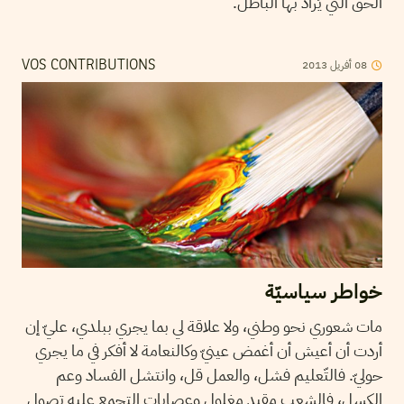
الحق التي يُراد بها الباطل.
2013
أفريل
08
VOS CONTRIBUTIONS
خواطر سياسيّة
مات شعوري نحو وطني، ولا علاقة لي بما يجري ببلدي، عليّ إن
أردت أن أعيش أن أغمض عينيّ وكالنعامة لا أفكر في ما يجري
حوليّ. فالتّعليم فشل، والعمل قل، وانتشل الفساد وعم
الكسل، فالشعب مقيد مغلول وعصابات التجمع عليه تصول