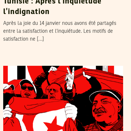
Tunisie : Après l’inquiétude
l’indignation
Après la joie du 14 janvier nous avons été partagés
entre la satisfaction et l’inquiétude. Les motifs de
satisfaction ne […]
MEHDI KHODJET EL KHIL
21
Feb
2011