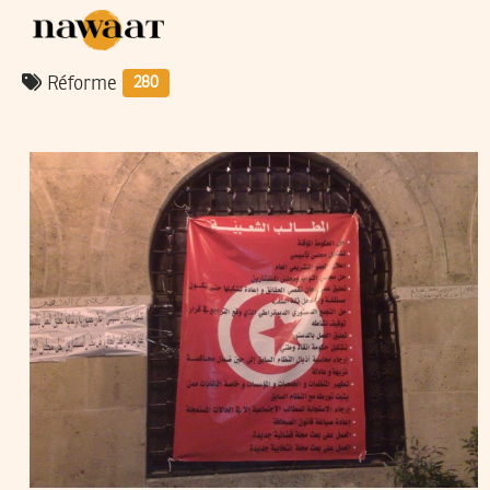
Réforme
280
2011
فيفري
22
VOS CONTRIBUTIONS