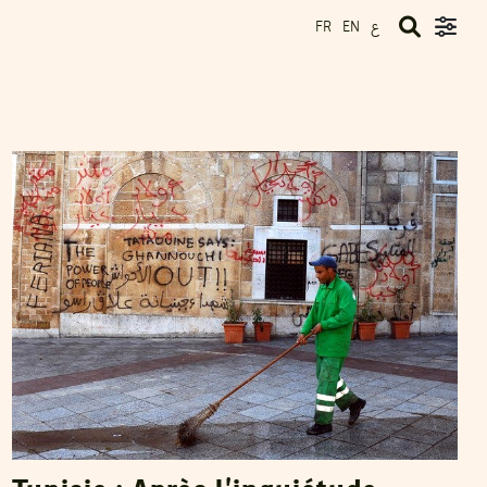
ع
FR
EN
SAADEDDINE ZMERLI
21
Feb
2011