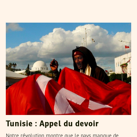
CHOKRI BAHLOUL
09
Feb
2011
Tunisie : Appel du devoir
Notre révolution montre que le pays manque de