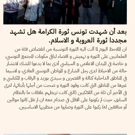
بعد أن شهدت تونس ثورة الكرامة هل تشهد
مجددا ثورة العروبة و الاسلام.
ان الملاحظ اليوم لما آلت اليه الثورة التونسية من انقضاض فئة من
العلمانيين على الثورة و تهميش و اقصاء لباقي مكونات المجتمع التونسي،
و خاصة في الميدان الاعلامي و السياسي أدى بما لا يدعوا للشك لانتشار
حالة من الاحباط لدى رجل الشارع و المواطن التونسي العادي، و لاسيما
في المناطق الداخلية كتالة و القصرين و سيدي بوزيد و الرقاب و المكناسي و
غيرها من المناطق التي كانت وقود الثورة و ضحت من أجلها بأبنائها، لترى
في الأخير أن ثلة من اللائكيين (التي كانت تربطهم علاقات ما بالنظام
السابق، حيث لم يكونوا على الاقل في صدام معه ان لم نقل كانوا موالين
أو منافقين له) ركبوا على الثورة وصاروا من منظريها الاساسيين.
MOUNIR BEN AICHA
11
Feb
2011