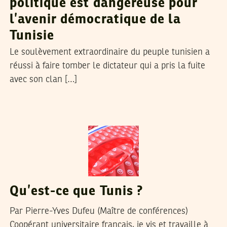
politique est dangereuse pour
l’avenir démocratique de la
Tunisie
Le soulèvement extraordinaire du peuple tunisien a
réussi à faire tomber le dictateur qui a pris la fuite
avec son clan […]
VOS CONTRIBUTIONS
15
Feb
2011
Qu’est-ce que Tunis ?
Par Pierre-Yves Dufeu (Maître de conférences)
Coopérant universitaire français, je vis et travaille à