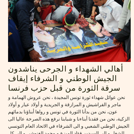
أهالي الشهداء و الجرحى يناشدون
الجيش الوطني و الشرفاء إيقاف
سرقة الثورة من قبل حزب فرنسا
نحن عوائل شهداء ثورة تونس المجيدة ، نحن عروش الهمامة و
ماجر و الفراشيش و المرازقة و الجريدية و أولاد عيار و أولاد
عون، نحن من بدأنا الثورة في تونس و رواها أبناؤنا بدمائهم
الزكية، نحن من فقدنا أبناءنا و شبابنا نرفع هذه الصرخة عاليا الى
الجيش الوطني الشعبي و الى الشرفاء في الاتحاد العام التونسي
للشغل و الى السيدين فؤاد المبزع و محمد الغنوشي و الى كل