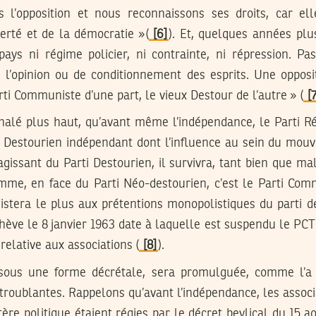
s l’opposition et nous reconnaissons ses droits, car el
berté et de la démocratie »(
[6]
). Et, quelques années plus 
pays ni régime policier, ni contrainte, ni répression. Pas
r l’opinion ou de conditionnement des esprits. Une opposi
ti Communiste d’une part, le vieux Destour de l’autre » (
[
nalé plus haut, qu’avant même l’indépendance, le Parti Réf
 Destourien indépendant dont l’influence au sein du mou
’agissant du Parti Destourien, il survivra, tant bien que ma
me, en face du Parti Néo-destourien, c’est le Parti Comm
sistera le plus aux prétentions monopolistiques du parti d
chève le 8 janvier 1963 date à laquelle est suspendu le PCT 
elative aux associations (
[8]
).
e sous une forme décrétale, sera promulguée, comme l’a 
troublantes. Rappelons qu’avant l’indépendance, les associ
tère politique étaient régies par le décret beylical du 15 ao