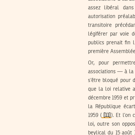
assez libéral dans
autorisation préalab
transitoire précéda
légiférer par voie d
publics prenait fin
première Assemblée 
Or, pour permettr
associations — à la
s’être bloqué pour 
que la loi relativ
décembre 1959 et p
la République écar
1959 (
[11]
). Et l’o
loi, outre son oppo
beylical du 15 août 