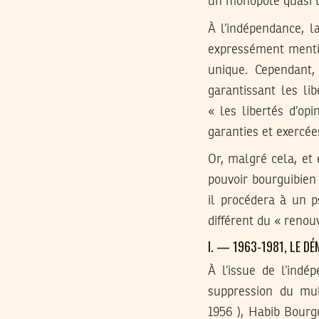
un monopole quasi to
À l’indépendance, la
expressément mentio
unique. Cependant, 
garantissant les lib
« les libertés d’opi
garanties et exercées
Or, malgré cela, et 
pouvoir bourguibien 
il procédera à un p
différent du « renouv
I. — 1963-1981, LE 
À l’issue de l’indé
suppression du mul
1956 ), Habib Bourgu