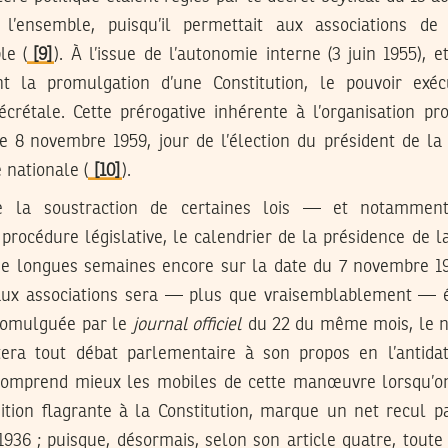
 l’ensemble, puisqu’il permettait aux associations de
le (
[9]
). À l’issue de l’autonomie interne (3 juin 1955), 
nt la promulgation d’une Constitution, le pouvoir exécu
écrétale. Cette prérogative inhérente à l’organisation pr
 le 8 novembre 1959, jour de l’élection du président de la
nationale (
[10]
).
e la soustraction de certaines lois — et notammen
 procédure législative, le calendrier de la présidence de 
de longues semaines encore sur la date du 7 novembre 195
e aux associations sera — plus que vraisemblablement — 
romulguée par le
journal officiel
du 22 du même mois, le n
tera tout débat parlementaire à son propos en l’antid
n comprend mieux les mobiles de cette manœuvre lorsqu’o
sition flagrante à la Constitution, marque un net recul p
1936 ; puisque, désormais, selon son article quatre, toute