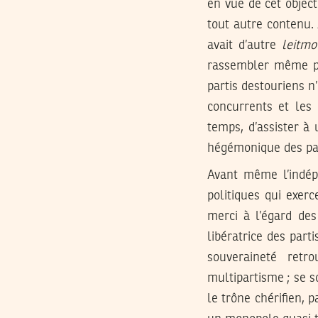
en vue de cet objecti
tout autre contenu. 
avait d’autre
leitmo
rassembler même par
partis destouriens n
concurrents et les 
temps, d’assister à 
hégémonique des part
Avant même l’indép
politiques qui exer
merci à l’égard des
libératrice des part
souveraineté ret
multipartisme ; se s
le trône chérifien, 