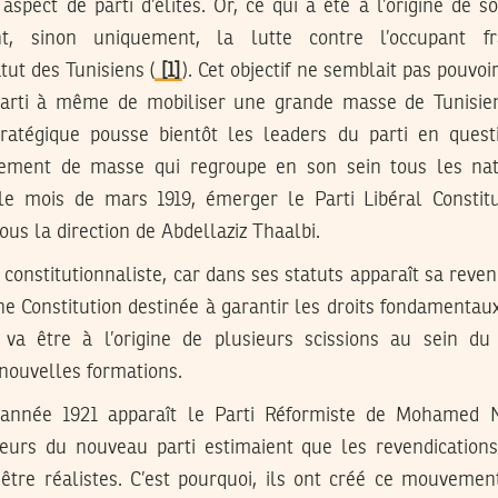
aspect de parti d’élites. Or, ce qui a été à l’origine de so
ent, sinon uniquement, la lutte contre l’occupant f
tut des Tunisiens (
[1]
). Cet objectif ne semblait pas pouvoi
 parti à même de mobiliser une grande masse de Tunisiens 
tratégique pousse bientôt les leaders du parti en ques
ement de masse qui regroupe en son sein tous les natio
 le mois de mars 1919, émerger le Parti Libéral Constitu
sous la direction de Abdellaziz Thaalbi.
 constitutionnaliste, car dans ses statuts apparaît sa revend
e Constitution destinée à garantir les droits fondamentaux
 va être à l’origine de plusieurs scissions au sein du 
 nouvelles formations.
l’année 1921 apparaît le Parti Réformiste de Mohamed
teurs du nouveau parti estimaient que les revendication
 être réalistes. C’est pourquoi, ils ont créé ce mouvemen