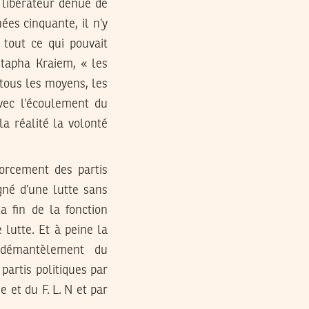
me libérateur dénué de
ées cinquante, il n’y
tout ce qui pouvait
stapha Kraiem, « les
 tous les moyens, les
avec l’écoulement du
la réalité la volonté
orcement des partis
gné d’une lutte sans
a fin de la fonction
 lutte. Et à peine la
 démantèlement du
partis politiques par
 et du F. L. N et par