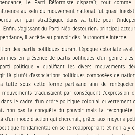
endance, le Parti Réformiste disparaît, tout comme 
influence au sein du mouvement national fut quasi inexist
erdu son pari stratégique dans sa lutte pour l’indépen
 Enfin, s’agissant du Parti Néo-destourien, principal acteur
épendance, il accède au pouvoir dès l’autonomie interne.
tion des partis politiques durant l’époque coloniale avai
sommes en présence de partis politiques d’un genre très p
arti politique » qualifiant les divers mouvements déc
agit là plutôt d’associations politiques composées de nation
la lutte sous cette forme partisane afin de renégocier
es mouvements traduisaient par conséquent l’expression o
 dans le cadre d’un ordre politique colonial ouvertement
t, non pas la conquête du pouvoir mais la reconquête te
it là d’un mode d’action qui cherchait, grâce aux moyens poli
politique fondamental en se le réappropriant et non à y co