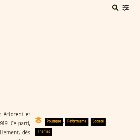
s éclorent et
,
,
,
Politique
Réformisme
Société
19. Ce parti,
Themes
ellement, dès