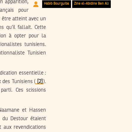
n apparition,
Habib Bourguiba
Zine el-Abidine Ben Ali
rançais pour
r être atteint avec un
qu’il fallait. Cette
tion à opter pour la
nalistes tunisiens.
tionnaliste Tunisien
ication essentielle :
 des Tunisiens (
[2]
).
parti. Ces scissions
 Naamane et Hassen
s du Destour étaient
t aux revendications