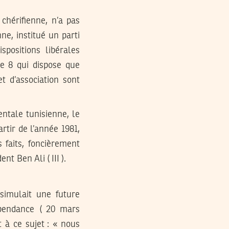
 chérifienne, n’a pas
e, institué un parti
spositions libérales
cle 8 qui dispose que
et d’association sont
entale tunisienne, le
rtir de l’année 1981,
 faits, foncièrement
t Ben Ali ( III ).
ssimulait une future
épendance ( 20 mars
t à ce sujet : « nous