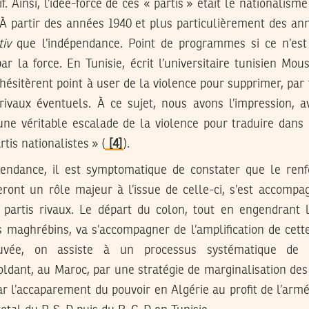
f. Ainsi, l’idée-force de ces « partis » était le nationalis
À partir des années 1940 et plus particulièrement des ann
tiv
que l’indépendance. Point de programmes si ce n’est 
 la force. En Tunisie, écrit l’universitaire tunisien Mou
’hésitèrent point à user de la violence pour supprimer, par
rivaux éventuels. À ce sujet, nous avons l’impression, 
une véritable escalade de la violence pour traduire dans 
is nationalistes » (
[4]
).
endance, il est symptomatique de constater que le renf
ceront un rôle majeur à l’issue de celle-ci, s’est accompa
 partis rivaux. Le départ du colon, tout en engendrant l
is maghrébins, va s’accompagner de l’amplification de cette
rouvée, on assiste à un processus systématique de
oldant, au Maroc, par une stratégie de marginalisation des 
par l’accaparement du pouvoir en Algérie au profit de l’armée