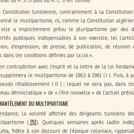
tal du P. S. D puis du R. C. D en Tunisie.
 Constitution tunisienne, contrairement à la Constitution
nné le multipartisme, ni, comme la Constitution algérienn
elle a implicitement prévu le pluripartisme par des di
ertés publiques indispensables à son exercice, tel l’arti
nion, d’expression, de presse, de publication, de réunion 
 dans les conditions définies par la loi ».
en contradiction avec l’esprit et la lettre de la loi fondam
supprimera le multipartisme de 1963 à 1981 ( I ). Puis, à pa
seudo rétablissement ( II ) ; lequel ne sera pas, dans les
eau démocratique » de « l’ère nouvelle » de l’actuel présiden
DÉMANTÈLEMENT DU MULTIPARTISME
pendance, la volonté affichée des dirigeants tunisiens di
tipartisme (
[5]
). Quelques semaines après ladite ind
iba, fidèle à son discours de l’époque coloniale, rappelai