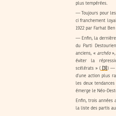
plus tempérées.
— Toujours pour les 
ci franchement loyal
1922 par Farhat Ben 
— Enfin, la dernière
du Parti Destourie
anciens, «
archéo
»,
éviter la répres
scélérats » (
[3]
) —
d’une action plus r
les deux tendances 
émerge le Néo-Destou
Enfin, trois années 
la liste des partis a