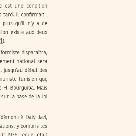
le est une condition
tard, il confirmait :
 plus qu’il n’y a de
tion existe aux deux
7]
).
ormiste disparaîtra,
vement national sera
l, jusqu’au début des
uniste tunisien qui,
e H. Bourguiba. Mais
sur la base de la loi
démontré Daly Jazi,
ations, y compris les
ût 1936, lequel était