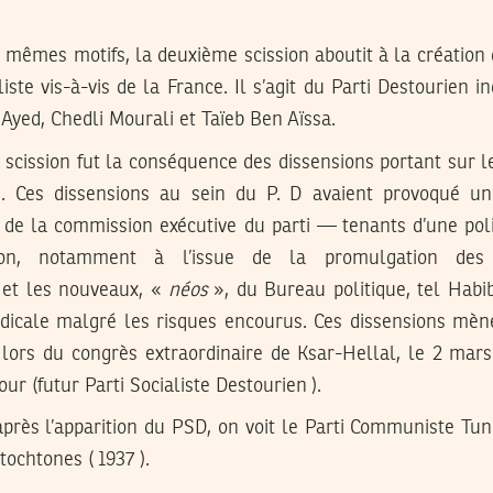
mêmes motifs, la deuxième scission aboutit à la création d’
iste vis-à-vis de la France. Il s’agit du Parti Destourien 
Ayed, Chedli Mourali et Taïeb Ben Aïssa.
 scission fut la conséquence des dissensions portant sur 
n. Ces dissensions au sein du P. D avaient provoqué une
 de la commission exécutive du parti — tenants d’une pol
sion, notamment à l’issue de la promulgation des
 et les nouveaux, «
néos
», du Bureau politique, tel Habi
adicale malgré les risques encourus. Ces dissensions mèn
lors du congrès extraordinaire de Ksar-Hellal, le 2 mars
r (futur Parti Socialiste Destourien ).
après l’apparition du PSD, on voit le Parti Communiste Tun
utochtones ( 1937 ).