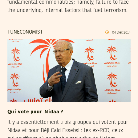
fundamental commonalities; namely, failure to face
the underlying, internal factors that fuel terrorism.
TUNECONOMIST
04
Dec
2014
Qui vote pour Nidaa ?
Il y a essentiellement trois groupes qui votent pour
Nidaa et pour Béji Caid Essebsi : les ex-RCD, ceux