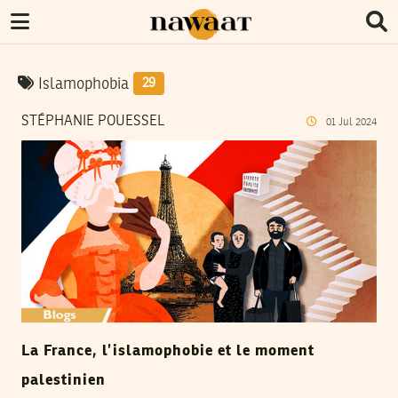
Islamophobia
29
STÉPHANIE POUESSEL
01
Jul
2024
La France, l’islamophobie et le moment
palestinien