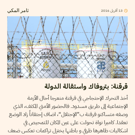
13
أفريل
2016
ثامر المكي
قرقنة: بتروفاك واستقالة الدولة
أخذ التحرك الإحتجاجي في قرقنة منعرجا أحال الأزمة
الإجتماعية إلى طريق مسدود. فالحضور الأمني المكثف، الذي
وصفه متساكنو قرقنة ب”الإحتلال“، اضاف إحتقاناً زاد الوضع
تعقدا. كاميرا نواة تحولت على عين المكان للتمحيص في
اشكاليات ظاهرها ظرفي و باطنها يختزل تراكمات تعكس ضعف