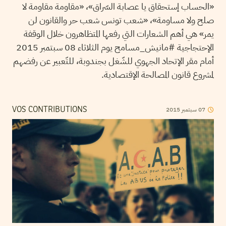
«الحساب إستحقاق يا عصابة السّراق»، «مقاومة مقاومة لا
صلح ولا مساومة»، «شعب تونس شعب حر والقانون لن
يمر» هي أهم الشعارات التي رفعها المتظاهرون خلال الوقفة
الإحتجاجية #مانيش_مسامح يوم الثلاثاء 08 سبتمبر 2015
أمام مقر الإتحاد الجهوي للشّغل بجندوبة، للتّعبير عن رفضهم
لمشروع قانون المصالحة الإقتصادية.
07
سبتمبر
2015
VOS CONTRIBUTIONS