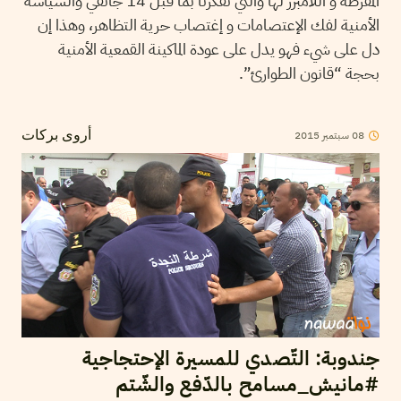
المفرطة و اللامبرر لها والتي تفكرنا بما قبل 14 جانفي والسياسة
الأمنية لفك الإعتصامات و إغتصاب حرية التظاهر، وهذا إن
دل على شيء فهو يدل على عودة الماكينة القمعية الأمنية
بحجة “قانون الطوارئ”.
08
سبتمبر
2015
أروى بركات
جندوبة: التّصدي للمسيرة الإحتجاجية
#مانيش_مسامح بالدّفع والشّتم