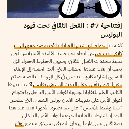
إفتتاحية 7# : الفعل الثقافي تحت قيود
البوليس
كَشفت
الحملة التي شنتها النقابات الأمنية ضد مغني الراب
كلاي ب ب جي
عن اتجاه نحو حشد القاعدة الأمنية من أجل
ضبط محددات الفعل الثقافي، وتعيين الخطوط الحمراء التي
يجب أن يقف عندها الخطاب الفني. آلت الحملة إلى الإلغاء
القسري لمشاركة كلاي ب ب جي في كل المهرجانات الصيفية، ثم
عقبها رفض تأمين حفل البحث الموسيقي بقابس
لأسباب بررها
الكاتب العام للنقابة الجهوية لقوات الأمن الداخلي باحتجاج
أعوان الأمن على تدوينات الفنان نبراس الشمام، التي تتضمن
“سبا وشتما للأمنيين ” على حد تعبيره. الأمور لم تقف عند هذا
الحد إذ اشترطت النقابة الجهوية لقوات الأمن الداخلي
بصفاقس على إدارة المهرجان الصيفي بسيدي منصور
توفير