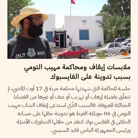
ملابسات إيقاف ومحاكمة مهيب التومي
بسبب تدوينة على الفايسبوك
جلسة المحاكمة التي شهدتها محكمة جربة في 17 أوت الماضي، لم
تتعلّق بقضيّة إرهاب أو تهريب أو عنف أو غيرها من القضايا
الجنائيّة المعروفة. فالسبب الذّي استدعى إيقاف الشاب مهيب
التومي في 06 جويليّة الفرط هو تدوينة خطّها على حسابه
الخاصّ في الفايس بوك انتقد من خلالها التجاوزات الأمنيّة
ورئيس الجمهوريّة الباجي قايد السبسي.