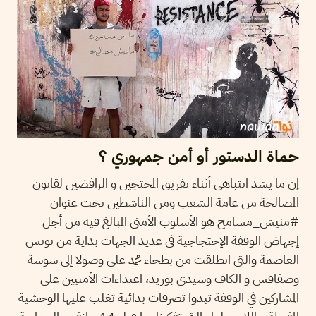
حماة الدستور أو أمن جمهوري ؟
إن ما يشد انتباهي أثناء تفريق المحتجين و الرافضين لقانون
المصالحة من عامة الشعب ومن الناشطين تحت عنوان
#منيش_مسامح هو الأسلوب الأمني المبالغ فيه من أجل
إجهاض الوقفة الإحتجاجية في عديد الجهات بداية من تونس
العاصمة والتي انطلقت من بطحاء محمد علي وصولا إلى سوسة
وصفاقس و الكاف وسيدي بوزيد، اعتداءات الأمنيين على
المشاركين في الوقفة تبدوا تصرفات بدائية تغلب عليها الوحشية