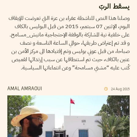
يسقط الربّ
وصلنا هذا النص للناشطة عفراء بن عزة التي تعرضت للإيقاف
اليوم، الإثنين 07 سبتمبر، 2015 من قبل البوليس بالكاف
على خلفية نية المشاركة بالوقفة الإحتجاجية مانيش_مسامح.
و قد تم إعتراض طريقها، حوالي الساعة التاسعة و نصف
صباحا، من قبل عوني بوليس وتم إقتيادها الى مركز الأمن بن
عنين بالكاف، حيث تم استنطاقها عن سبب إرتدائها لقميص
كُتب عليه “مشني مسامحة” وعن انتماءاتها السياسية.
AMAL AMRAOUI
24
Aug
2015