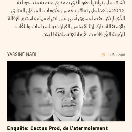
تُشرف على نهايتها وهو الذّي صمد في منصبه منذ جويلية
2012 شاهدا على تعاقب خمس حكومات. الشاذلي العيّاري
الذّي لم تكن تفصله سوى أشهر على انتهاء مهامه استبق الإقالة
بالإستقالة، تاركا إرثا ثقيلا من القرارات والسياسات والملفّات
المركونة التّي فاقمت الأزمة الإقتصاديّة للبلاد.
YASSINE NABLI
14
Feb
2018
Enquête: Cactus Prod, de l’atermoiement