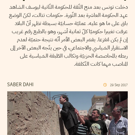
دخلت تونس بعد منح الثّقة للحكومة الثّانية ليوسف الشاهد
عهد الحكومة العاشرة بعد الثّورة. حكومات تتالت، لكنّ الوضع
باق على ما هو عليه. عمليّة حسابيّة بسيطة تظهر أنّ البلاد
عرفت تغييرا حكوميّا كلّ ثمانية أشهر، وهو بالطبع رقم غريب
إن لم يكن مُفزعا. يفسّر البعض الأمر أنّه نتيجة حتميّة لعدم
الاستقرار السّياسي والاجتماعي، في حين يتّجه البعض الآخر إلى
ربطه بالمحاصصة الحزبيّة وتكالب الطّبقة السّياسية على
المناصب مهما كانت التّكلفة.
SABER DAHI
29
Sep
2017