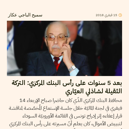
2018
فيفري
15
سميح الباجي عكاز
بعد 5 سنوات على رأس البنك المركزي: التركة
الثقيلة لشاذلي العيّاري
محافظ البنك المركزي الذّي كان حاضرا صباح الإربعاء 14
فيفري في لجنة الماليّة خلال جلسة الإستماع المُخصّصة لمناقشة
قرار إعفاءه إثر إدراج تونس في القائمة الأوروبيّة السوداء
لتبييض الأموال، كان يعلم أنّ مسيرته على رأس البنك المركزي