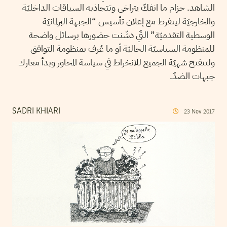
الشاهد. حزام ما انفكّ يتراخى وتتجاذبه السياقات الداخليّة
والخارجيّة لينفرط مع إعلان تأسيس “الجبهة البرلمانيّة
الوسطية التقدميّة” التّي دشّنت حضورها برسائل واضحة
للمنظومة السياسيّة الحاليّة أو ما عُرف بمنظومة التوافق
ولتنفتح شهيّة الجميع للانخراط في سياسة المحاور وبدأ معارك
جبهات الضدّ.
SADRI KHIARI
23
Nov
2017