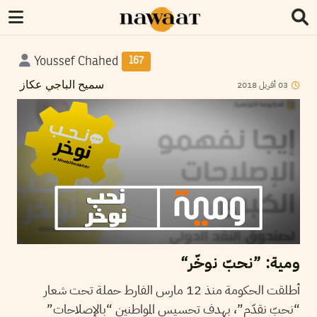
Youssef Chahed
167
2018
أفريل
03
سميح الباجي عكاز
ومية: ”نحبّ نوخّر“
أطلقت الحكومة منذ 12 مارس الفارط حملة تحت شعار
“نحبّ نقدّم”، بهدف تحسيس المواطنين “بالإصلاحات”