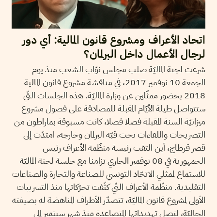
اتحاد الأعراف ومشروع قانون المالية: أي دور
لرجال الأعمال داخل البرلمان؟
شرعت لجنة الماليّة صلب مجلس نوّاب الشعب منذ يوم
الجمعة 10 نوفمبر 2017، في مناقشة مشروع قانون المالية
2018 بحضور ممثّلين عن وزارة الماليّة. هذه الجلسات التّي
ستتواصل طيلة الأيّام المقبلة للمصادقة على فصول مشروع
ميزانيّة السنة المقبلة فصلا فصلا، كانت مسبوقة بماراطون من
التصريحات واللقاءات تحت قبّة البرلمان وخارجه، امتدّت إلى
قصر قرطاج، أين التقت رئيسة منظّمة الأعراف رئيس
الجمهورية في 08 نوفمبر الجاري تزامنا مع جلسة لجنة الماليّة
للاستماع لممثلي الاتحّاد التونسي للصناعة والتجارة والصناعات
التقليدية. منظّمة الأعراف التّي كثّفت تحرّكاتها منذ التسريبات
الأولى لمشروع قانون الماليّة، تتصدّر الأطراف المناهضة له بصيغته
الحاليّة، لتصل تهديداتها المتصاعدة منذ شهر سبتمبر إلى