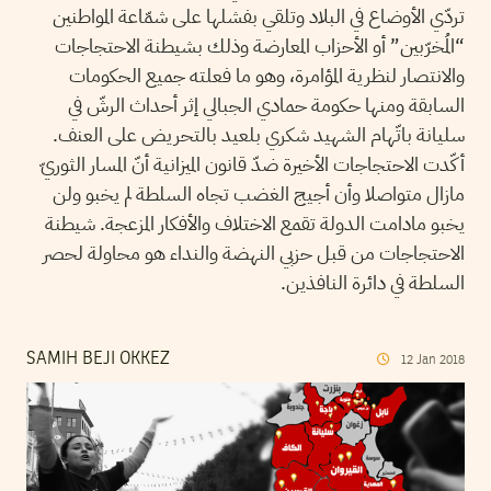
تردّي الأوضاع في البلاد وتلقي بفشلها على شمّاعة المواطنين
“المُخرّبين” أو الأحزاب المعارضة وذلك بشيطنة الاحتجاجات
والانتصار لنظرية المؤامرة، وهو ما فعلته جميع الحكومات
السابقة ومنها حكومة حمادي الجبالي إثر أحداث الرشّ في
سليانة باتّهام الشهيد شكري بلعيد بالتحريض على العنف.
أكّدت الاحتجاجات الأخيرة ضدّ قانون الميزانية أنّ المسار الثوريّ
مازال متواصلا وأن أجيج الغضب تجاه السلطة لم يخبو ولن
يخبو مادامت الدولة تقمع الاختلاف والأفكار المزعجة. شيطنة
الاحتجاجات من قبل حزبي النهضة والنداء هو محاولة لحصر
السلطة في دائرة النافذين.
SAMIH BEJI OKKEZ
12
Jan
2018