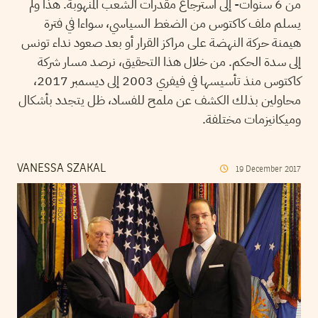
من 6 سنوات- إلى استرجاع مقدرات الشعب المنهوبة. هذا ولم
يسلم ملف كاكتوس من الضغط السياسي، سواءا في فترة
هيمنة حركة النهضة على مراكز القرار أو بعد صعود نداء تونس
إلى سدة الحكم. من خلال هذا التحقيق، نرصد مسار شركة
كاكتوس منذ تأسيسها في فيفري 2003 إلى ديسمبر 2017،
محاولين بذلك الكشف عن ملمح للفساد، ظل يتجدد بأشكال
وميكانيزمات مختلفة.
VANESSA SZAKAL
19
December
2017