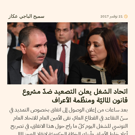
2017
نوفمبر
21
سميح الباجي عكاز
اتحاد الشغل يعلن التصعيد ضدّ مشروع
قانون الماليّة ومنظّمة الأعراف
بعد ساعات من إعلان الوصول إلى اتفاق بخصوص التمديد في
سنّ التقاعد في القطاع العامّ، نفى الأمين العام للاتحاد العام
التونسي للشغل اليوم كلّ ما راج حول هذا الاتفاق، في تصريح
أعاد خلط الأوراق وأربك الخطّة الحكوميّة لإنقاذ العجز المالي