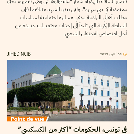
قصور الساف بالمهدية، شعار “مانطوّلوهاش وهي قصيرة، نحبّو
معتمدية كي بني مهيرة”. ولئن يبدو المشهد متناقضا فإن
مطلب أهالي البرادعة يخفي مسايرة اجتماعية لسياسات
السلطة المركزية التي تلجأ إلى إحداث معتمديات جديدة من
أجل امتصاص الاحتقان الشعبي.
2017
أكتوبر
03
JIHED NCIB
في تونس، الحكومات “أكثر من الكسكسي”