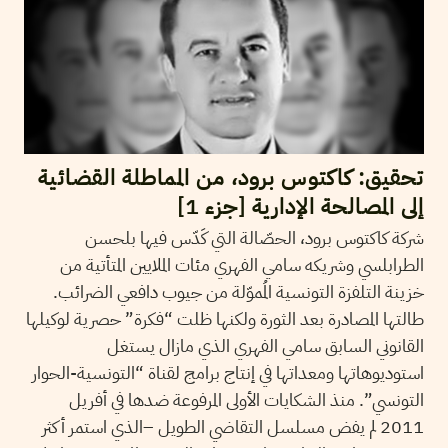
تحقيق: كاكتوس برود، من المماطلة القضائية
إلى المصالحة الإدارية [جزء 1]
شركة كاكتوس برود، الحصّالة التي كَدّس فيها بلحسن
الطرابلسي وشريكه سامي الفهري مئات الملايين المتأتية من
خزينة التلفزة التونسية المُموّلة من جيوب دافعي الضرائب.
طالتها المصادرة بعد الثورة ولكنها ظلت “فكرة” حصرية لوكيلها
القانوني السابق سامي الفهري الذي مازال يستغل
استوديوهاتها ومعداتها في إنتاج برامج لقناة “التونسية-الحوار
التونسي”. منذ الشكايات الأولى المرفوعة ضدها في أفريل
2011 لم يفض مسلسل التقاضي الطويل –الذي استمر أكثر