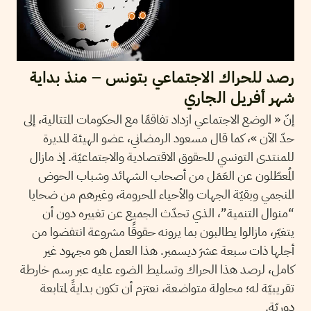
رصد للحراك الاجتماعي بتونس – منذ بداية
شهر أفريل الجاري
إنّ « الوضع الاجتماعي ازداد تفاقمًا مع الحكومات المتتالية، إلى
حدّ الآن »، كما قال مسعود الرمضاني، عضو الهيئة المديرة
للمنتدى التونسي للحقوق الاقتصادية والاجتماعيّة. إذ مازال
المُعطّلون عن العَمَل من أصحاب الشهائد وشباب الحوض
المنجمي وبقيّة الجهات والأحياء المحرومة، وغيرهم من ضحايا
“منوال التنمية”، الذي تحدّث الجميع عن تغييره دون أن
يتغيّر، مازالوا يطالبون بما يرونه حقوقًا مشروعة انتفضوا من
أجلها ذات سبعة عشرَ ديسمبر. هذا العمل هو مجهود غير
كامل، لرصد هذا الحراك وتسليط الضوء عليه عبر رسم خارطة
تقريبيّة له؛ محاولة متواضعة، نعتزم أن تكون بدايةً لمتابعة
دوريّة.