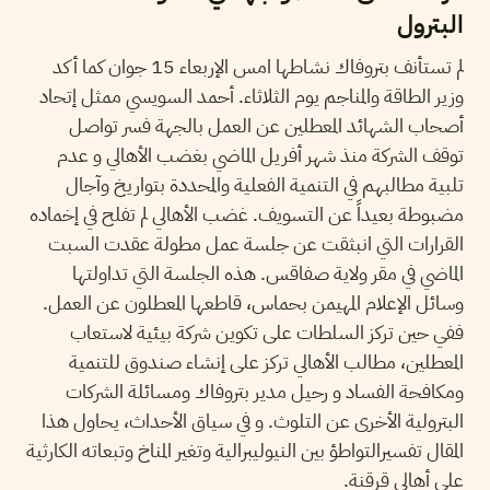
البترول
لم تستأنف بتروفاك نشاطها امس الإربعاء 15 جوان كما أكد
وزير الطاقة والمناجم يوم الثلاثاء. أحمد السويسي ممثل إتحاد
أصحاب الشهائد المعطلين عن العمل بالجهة فسر تواصل
توقف الشركة منذ شهر أفريل الماضي بغضب الأهالي و عدم
تلبية مطالبهم في التنمية الفعلية والمحددة بتواريخ وآجال
مضبوطة بعيداً عن التسويف. غضب الأهالي لم تفلح في إخماده
القرارات التي انبثقت عن جلسة عمل مطولة عقدت السبت
الماضي في مقر ولاية صفاقس. هذه الجلسة التي تداولتها
وسائل الإعلام المهيمن بحماس، قاطعها المعطلون عن العمل.
ففي حين تركز السلطات على تكوين شركة بيئية لاستعاب
المعطلين، مطالب الأهالي تركز على إنشاء صندوق للتنمية
ومكافحة الفساد و رحيل مدير بتروفاك ومسائلة الشركات
البترولية الأخرى عن التلوث. و في سياق الأحداث، يحاول هذا
المقال تفسيرالتواطؤ بين النيوليبرالية وتغير المناخ وتبعاته الكارثية
على أهالي قرقنة.