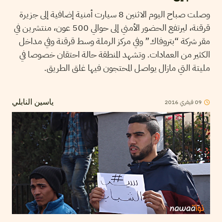
وصلت صباح اليوم الاثنين 8 سيارت أمنية إضافية إلى جزيرة
قرقنة، ليرتفع الحضور الأمني إلى حوالي 500 عون، منتشرين في
مقر شركة “بتروفاك” وفي مركز الرملة وسط قرقنة وفي مداخل
الكثير من العمادات. وتشهد المنطقة حالة احتقان خصوصا في
مليتة التي مازال يواصل المحتجون فيها غلق الطريق.
2016
فيفري
09
ياسين النابلي