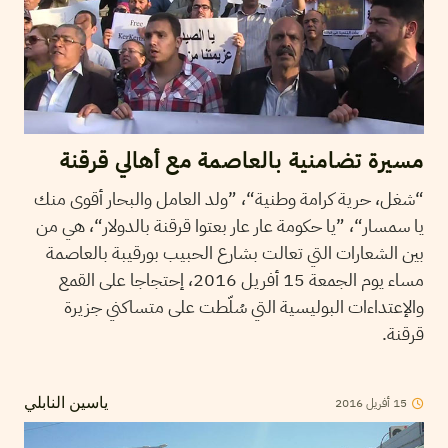
مسيرة تضامنية بالعاصمة مع أهالي قرقنة
“شغل، حرية كرامة وطنية“، ”ولد العامل والبحار أقوى منك
يا سمسار“، ”يا حكومة عار عار بعتوا قرقنة بالدولار“، هي من
بين الشعارات التي تعالت بشارع الحبيب بورقيبة بالعاصمة
مساء يوم الجمعة 15 أفريل 2016، إحتجاجا على القمع
والإعتداءات البوليسية التي سُلّطت على متساكني جزيرة
قرقنة.
2016
أفريل
15
ياسين النابلي