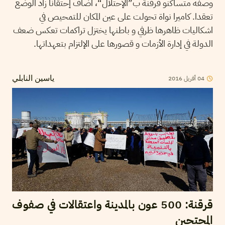
وصفه متساكنو قرقنة ب”الإحتلال“، اضاف إحتقاناً زاد الوضع
تعقدا. كاميرا نواة تحولت على عين المكان للتمحيص في
اشكاليات ظاهرها ظرفي و باطنها يختزل تراكمات تعكس ضعف
الدولة في إدارة الأزمات و قصورها على الإلتزام بتعهداتها.
2016
أفريل
04
ياسين النابلي
قرقنة: 500 عون بالمدينة واعتقالات في صفوف
المحتجين