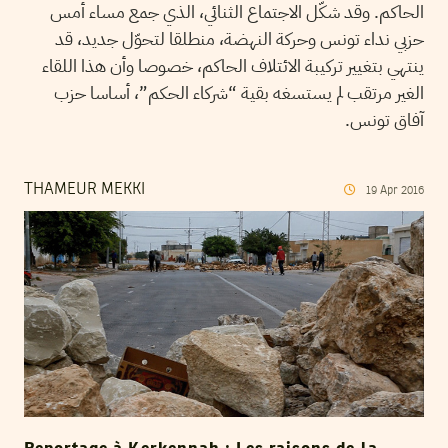
الحاكم. وقد شكّل الاجتماع الثنائي، الذي جمع مساء أمس
حزبي نداء تونس وحركة النهضة، منطلقا لتحوّل جديد، قد
ينتهي بتغيير تركيبة الائتلاف الحاكم، خصوصا وأن هذا اللقاء
الغير مرتقب لم يستسغه بقية “شركاء الحكم”، أساسا حزب
آفاق تونس.
THAMEUR MEKKI
19
Apr
2016