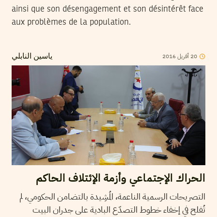
ainsi que son désengagement et son désintérêt face
aux problèmes de la population.
2016
أفريل
20
ياسين النابلي
الحراك الإجتماعي وأزمة الإئتلاف الحاكم
التصريحات الرسمية الناعمة، المُشِيدة بالتضامن الحكومي، لم
تُفلح في إخفاء خطوط التصدّع البادية على جدران البيت