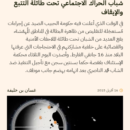
شباب الحراك الاجتماعي تحت طائلة التتبع
والإيقاف
في الوقت الذي أعلنت فيه حكومة الحبيب الصيد عن إجراءات
مُستعجَلة للتقليص من ظاهرة البطالة في المناطق المُهمّشة،
يقع العديد من الشبان تحت طائلة الملاحقات الأمنية
والقضائية على خلفية مشاركتهم في الاحتجاجات التي عرفتها
البلاد منذ 16 جانفي الفارط. وأصدرت اليوم الثلاثاء محكمة
الإستئناف بقفصة حكما بسنتين سجن مع تأجيل التنفيذ ضد
الشاب محمد الناصري بعد اتهامه بهضم جانب موظف.
2015
أفريل
16
غسان بن خليفة