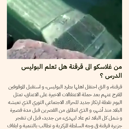
من غلاسكو الى قرقنة هل تعلم البوليس
الدرس ؟
قرقنة، و التي احتفل اهلها بطرد البوليس، و استقبل الموقوفين
المفرج عنهم بعد حملة الاعتقالات الاخيرة على الاعناق، تمثل
اليوم نقطة ارتكاز جديد للحراك الاجتماعي الثوري الذي تعيشه
البلاد منذ أشهر، و الذي انطلق من القصرين قبل مدة قصيرة
و شمل كل البلاد ثم عاد ليهدىء من جديد، قبل ان تنفجر
جزيرة قرقنة في وجه السلطة المركزية و تطالب بالتنمية و ايقاف