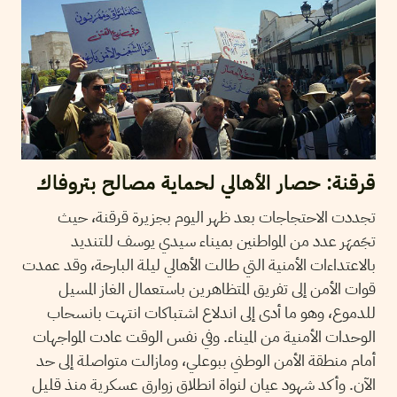
قرقنة: حصار الأهالي لحماية مصالح بتروفاك
تجددت الاحتجاجات بعد ظهر اليوم بجزيرة قرقنة، حيث
تجَمهَر عدد من المواطنين بميناء سيدي يوسف للتنديد
بالاعتداءات الأمنية التي طالت الأهالي ليلة البارحة، وقد عمدت
قوات الأمن إلى تفريق المتظاهرين باستعمال الغاز المسيل
للدموع، وهو ما أدى إلى اندلاع اشتباكات انتهت بانسحاب
الوحدات الأمنية من الميناء. وفي نفس الوقت عادت المواجهات
أمام منطقة الأمن الوطني ببوعلي، ومازالت متواصلة إلى حد
الآن. وأكد شهود عيان لنواة انطلاق زوارق عسكرية منذ قليل