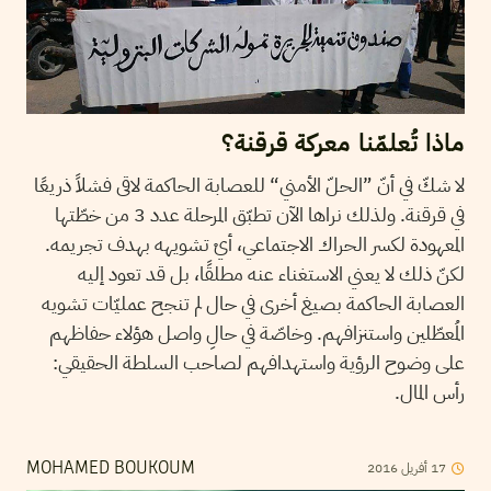
ماذا تُعلمّنا معركة قرقنة؟
لا شكّ في أنّ ”الحلّ الأمني“ للعصابة الحاكمة لاقى فشلاً ذريعًا
في قرقنة. ولذلك نراها الآن تطبّق المرحلة عدد 3 من خطّتها
المعهودة لكسر الحراك الاجتماعي، أيْ تشويهه بهدف تجريمه.
لكنّ ذلك لا يعني الاستغناء عنه مطلقًا، بل قد تعود إليه
العصابة الحاكمة بصيغ أخرى في حال لم تنجح عمليّات تشويه
المُعطّلين واستنزافهم. وخاصّة في حالِ واصل هؤلاء حفاظهم
على وضوح الرؤية واستهدافهم لصاحب السلطة الحقيقي:
رأس المال.
2016
أفريل
17
MOHAMED BOUKOUM