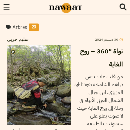
Arbres
20
2024
ديسمبر
30
سليم حربي
نواة °360 – روح
الغابة
من قلب غابات عين
دراهم الشامخة يقودنا محمد
العزيزي، ابن جبال
الشمال الغربي الأبية، في
رحلة إلى روح الغابة حيث
لا صوت يعلو على
سمفونيات الطبيعة