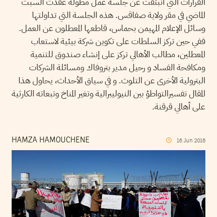
القرارات التي انبثقت عن جلسة عمل مطولة عقدت السبت
الماضي في مقر ولاية صفاقس. هذه الجلسة التي تداولتها
وسائل الإعلام المهيمن بحماس، قاطعها المعطلون عن العمل.
ففي حين تركز السلطات على تكوين شركة بيئية لاستعاب
المعطلين، مطالب الأهالي تركز على إنشاء صندوق للتنمية
ومكافحة الفساد و رحيل مدير بتروفاك ومسائلة الشركات
البترولية الأخرى عن التلوث. و في سياق الأحداث، يحاول هذا
المقال تفسيرالتواطؤ بين النيوليبرالية وتغير المناخ وتبعاته الكارثية
على أهالي قرقنة.
HAMZA HAMOUCHENE
16
Jun
2016