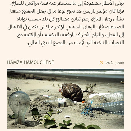
تبقى الأنظار مشدودة إلى ما ستسفر عنه قمة مراكش للمناخ،
فإذا كان مؤتمر باريس قد نجح نوعا ما في جعل الجميع متفقا
بشأن رهان المناخ، رغم تباين مصالح كل بلد حسب نواياه
الصناعية، فإن الرهان الحقيقي لمؤتمر مراكش يكمن في الانتقال
إلى الفعل، والتزام الأطراف الموقعة بالتخفيف أو الملائمة مع
التغيرات المناخية التي أزّمت من الوضع البيئي العالمي.
HAMZA HAMOUCHENE
26
Aug
2016