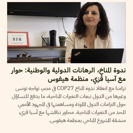
ندوة المناخ، الرهانات الدولية والوطنية: حوار
مع آسيا ڨزي، منظمة هيفوس
تزامنا مع انعقاد ندوة المناخ COP27 في مصر، تواجه تونس
وغيرها من الدول تبعات التغيرات المناخية، ما يدفع للتساؤل
حول التزامات الدول الملوثة ومساهمتها في المجهود الأممي
للحد من التغيرات المناخية. محاور نناقشها مع آسيا ڨزي،
منسّقة المشروع المناخي بمنظمة هيفوس.