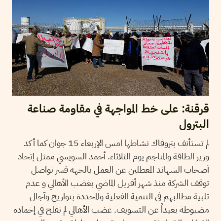
قرقنة: على خط المواجهة في مقاومة صناعة
البترول
لم تستأنف بتروفاك نشاطها امس الإربعاء 15 جوان كما أكد
وزير الطاقة والمناجم يوم الثلاثاء. أحمد السويسي ممثل إتحاد
أصحاب الشهائد المعطلين عن العمل بالجهة فسر تواصل
توقف الشركة منذ شهر أفريل الماضي بغضب الأهالي و عدم
تلبية مطالبهم في التنمية الفعلية والمحددة بتواريخ وآجال
مضبوطة بعيداً عن التسويف. غضب الأهالي لم تفلح في إخماده