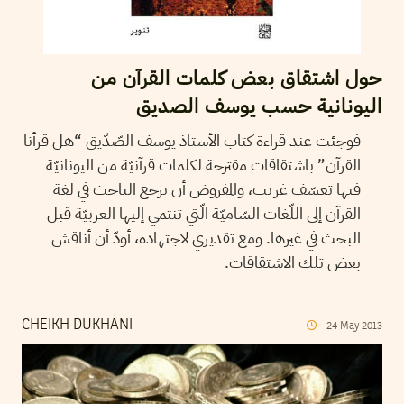
حول اشتقاق بعض كلمات القرآن من
اليونانية حسب يوسف الصديق
فوجئت عند قراءة كتاب الأستاذ يوسف الصّدّيق “هل قرأنا
القرآن” باشتقاقات مقترحة لكلمات قرآنيّة من اليونانيّة
فيها تعسّف غريب، والمفروض أن يرجع الباحث في لغة
القرآن إلى اللّغات السّاميّة الّتي تنتمي إليها العربيّة قبل
البحث في غيرها. ومع تقديري لاجتهاده، أودّ أن أناقش
بعض تلك الاشتقاقات.
CHEIKH DUKHANI
24
May
2013