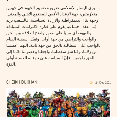
يرى اليسار الإسلامي ضرورة تعميق الجهود في جهتين
متلازمتين، جهة الإعداد الأفقي للمجتمع الأهلي والمدني،
وجهة بناء الديمقراطية والإرادة السياسية، فالشعب يريد
(…) عقدا اجتماعيا يقوم على فكرة الالتزامات المتبادلة
والعهود، أي مبنيا على تصور واضح للعلاقة بين الحق
والواجب والتراضي من جهة أولى، وتقبّل أسبقية القيام
بالواجب على المطالبة بالحق من جهة ثانية. اللهم اعصمنا
من زلاتنا، وقنا شرّ سقطاتنا، واجعلنا وخصومنا دائما إلى
الحق راجعين، فإنّ السياسة عبئ تنوء به العصبة أولي
القوّة.
CHEIKH DUKHANI
24
Dec
2011