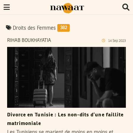
Droits des Femmes
382
RIHAB BOUKHAYATIA
14
Sep
2023
Divorce en Tunisie : Les non-dits d’une faillite
matrimoniale
Les Tunisiens se marient de moins en moins et