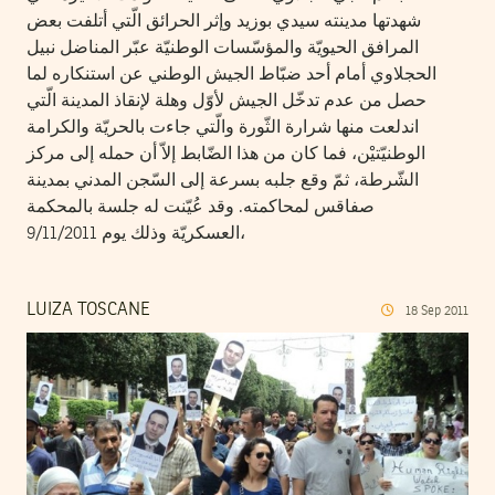
شهدتها مدينته سيدي بوزيد وإثر الحرائق الّتي أتلفت بعض
المرافق الحيويّة والمؤسّسات الوطنيّة عبّر المناضل نبيل
الحجلاوي أمام أحد ضبّاط الجيش الوطني عن استنكاره لما
حصل من عدم تدخّل الجيش لأوّل وهلة لإنقاذ المدينة الّتي
اندلعت منها شرارة الثّورة والّتي جاءت بالحريّة والكرامة
الوطنيّتيْن، فما كان من هذا الضّابط إلاّ أن حمله إلى مركز
الشّرطة، ثمّ وقع جلبه بسرعة إلى السّجن المدني بمدينة
صفاقس لمحاكمته. وقد عُيّنت له جلسة بالمحكمة
العسكريّة وذلك يوم 9/11/2011،
LUIZA TOSCANE
18
Sep
2011