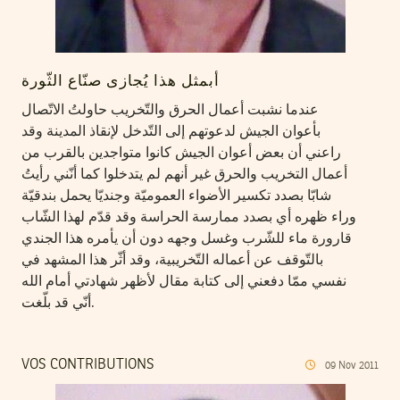
أبمثل هذا يُجازى صنّاع الثّورة
عندما نشبت أعمال الحرق والتّخريب حاولتُ الاتّصال
بأعوان الجيش لدعوتهم إلى التّدخل لإنقاذ المدينة وقد
راعني أن بعض أعوان الجيش كانوا متواجدين بالقرب من
أعمال التخريب والحرق غير أنهم لم يتدخلوا كما أنّني رأيتُ
شابّا بصدد تكسير الأضواء العموميّة وجنديّا يحمل بندقيّة
وراء ظهره أي بصدد ممارسة الحراسة وقد قدّم لهذا الشّاب
قارورة ماء للشّرب وغسل وجهه دون أن يأمره هذا الجندي
بالتّوقف عن أعماله التّخريبية، وقد أثّر هذا المشهد في
نفسي ممّا دفعني إلى كتابة مقال لأظهر شهادتي أمام الله
أنّي قد بلّغت.
VOS CONTRIBUTIONS
09
Nov
2011