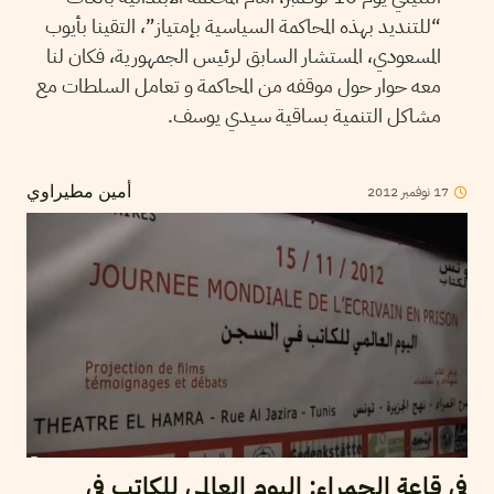
“للتنديد بهذه المحاكمة السياسية بإمتياز”، التقينا بأيوب
المسعودي، المستشار السابق لرئيس الجمهورية، فكان لنا
معه حوار حول موقفه من المحاكمة و تعامل السلطات مع
مشاكل التنمية بساقية سيدي يوسف.
2012
نوفمبر
17
أمين مطيراوي
في قاعة الحمراء: اليوم العالمي للكاتب في