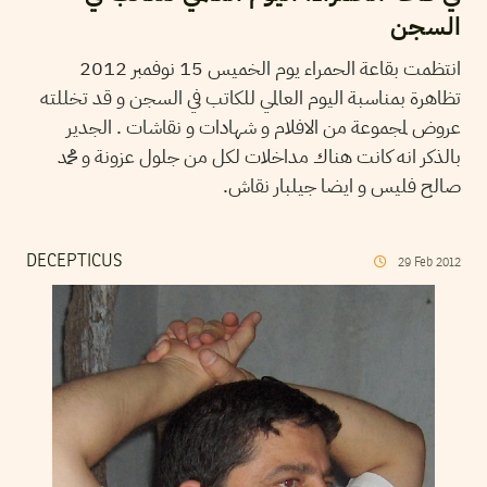
السجن
انتظمت بقاعة الحمراء يوم الخميس 15 نوفمبر 2012
تظاهرة بمناسبة اليوم العالمي للكاتب في السجن و قد تخللته
عروض لمجموعة من الافلام و شهادات و نقاشات . الجدير
بالذكر انه كانت هناك مداخلات لكل من جلول عزونة و محمد
صالح فليس و ايضا جيلبار نقاش.
DECEPTICUS
29
Feb
2012