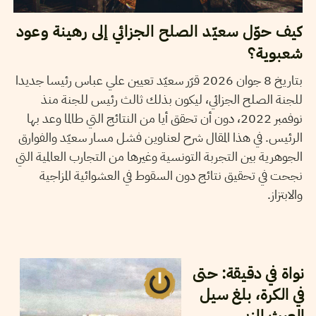
كيف حوّل سعيّد الصلح الجزائي إلى رهينة وعود
شعبوية؟
بتاريخ 8 جوان 2026 قرّر سعيّد تعيين علي عباس رئيسا جديدا
للجنة الصلح الجزائي، ليكون بذلك ثالث رئيس للجنة منذ
نوفمبر 2022، دون أن تحقق أيا من النتائج التي طالما وعد بها
الرئيس. في هذا المقال شرح لعناوين فشل مسار سعيّد والفوارق
الجوهرية بين التجربة التونسية وغيرها من التجارب العالمية التي
نجحت في تحقيق نتائج دون السقوط في العشوائية المزاجية
والابتزاز.
22
جوان
2026
شاكر الجهمي
نواة في دقيقة: حتى
في الكرة، بلغ سيل
العبث الزبى