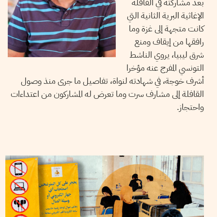
بعد مشاركته في القافلة
الإغاثية البرية الثانية التي
كانت متجهة إلى غزة وما
رافقها من إيقاف ومنع
شرق ليبيا، يروي الناشط
التونسي المفرج عنه مؤخرا
أشرف خوجة، في شهادته لنواة، تفاصيل ما جرى منذ وصول
القافلة إلى مشارف سرت وما تعرض له المشاركون من اعتداءات
واحتجاز.
CHAKER JAHMI
26
Jun
2026