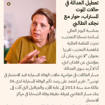
تعطيل العدالة في
حالات الموت
المستراب، حوار مع
نجلاء الطالبي
بمناسبة اليوم العالمي
لمساندة ضحايا التعذيب،
نشرت المنظمة العالمية
لمناهضة التعذيب تقريرا
بعنوان “لا شيء يمكن أن
يعوّضني عن فقدان ابني،
أنا لا أريد سوى العدالة:
مسار العائلات في مواجهة حالات الوفاة المسترابة قيد الاحتجاز في
تونس”. تقرير اعتمد على رصد تأثير الوفاة المسترابة لدى 36
عائلة منذ سنة 2013 إلى غاية الآن، والعراقيل التي أدّت إلى
بطء مسار التقاضي لمعرفة حقيقة وفاة الضحايا في مراكز
الاحتجاز.