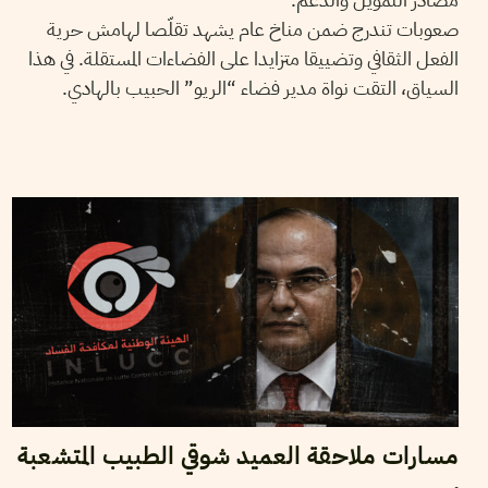
صعوبات تندرج ضمن مناخ عام يشهد تقلّصا لهامش حرية
الفعل الثقافي وتضييقا متزايدا على الفضاءات المستقلة. في هذا
السياق، التقت نواة مدير فضاء “الريو” الحبيب بالهادي.
03
جويلية
2026
نجلاء بن صالح
مسارات ملاحقة العميد شوقي الطبيب المتشعبة