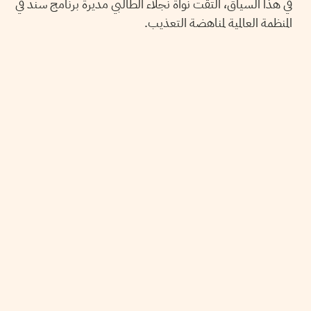
في هذا السياق، التقت نواة نجلاء الطالبي مديرة برنامج سند في
المنظمة العالمية لمناهضة التعذيب.