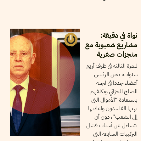
29
جوان
2026
مهدي الجلاصي
نواة في دقيقة:
مشاريع شعبوية مع
منجزات صفرية
للمرة الثالثة في ظرف أربع
سنوات، يعين الرئيس
أعضاء جددا في لجنة
الصلح الجزائي ويكلفهم
باستعادة “الأموال التي
نهبها الفاسدون واعادتها
إلى الشعب”، دون أن
يتساءل عن أسباب فشل
التركيبات السابقة التي