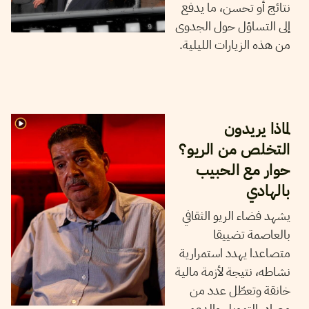
نتائج أو تحسن، ما يدفع
إلى التساؤل حول الجدوى
من هذه الزيارات الليلية.
06
جويلية
2026
رحاب بوخيّاطية
لماذا يريدون
التخلص من الريو؟
حوار مع الحبيب
بالهادي
يشهد فضاء الريو الثقافي
بالعاصمة تضييقا
متصاعدا يهدد استمرارية
نشاطه، نتيجة لأزمة مالية
خانقة وتعطّل عدد من
مصادر التمويل والدعم.