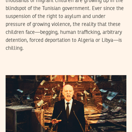
thousands of migrant children are growing up in the
blindspot of the Tunisian government. Ever since the
suspension of the right to asylum and under
pressure of growing violence, the reality that these
children face—begging, human trafficking, arbitrary
detention, forced deportation to Algeria or Libya—is
chilling.
24
جوان
2026
سميح الباجي عكاز