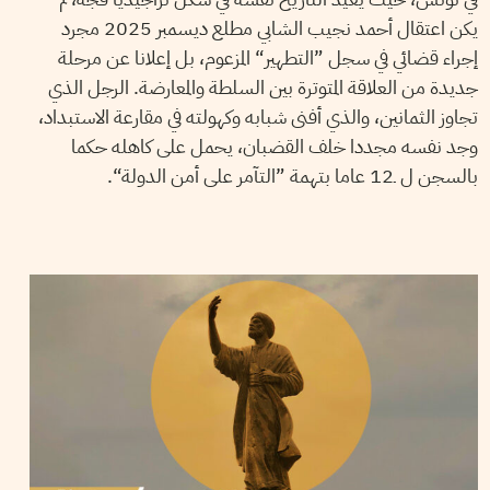
يكن اعتقال أحمد نجيب الشابي مطلع ديسمبر 2025 مجرد
إجراء قضائي في سجل ”التطهير“ المزعوم، بل إعلانا عن مرحلة
جديدة من العلاقة المتوترة بين السلطة والمعارضة. الرجل الذي
تجاوز الثمانين، والذي أفنى شبابه وكهولته في مقارعة الاستبداد،
وجد نفسه مجددا خلف القضبان، يحمل على كاهله حكما
بالسجن ل ـ12 عاما بتهمة ”التآمر على أمن الدولة“.
SONDES ZARROUKI
05
Jul
2026