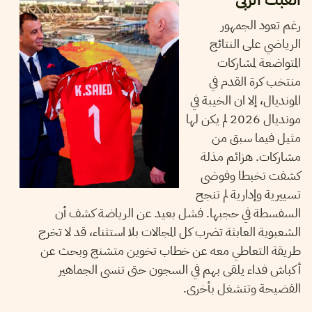
رغم تعود الجمهور
الرياضي على النتائج
المتواضعة لمشاركات
منتخب كرة القدم في
المونديال، إلا ان الخيبة في
مونديال 2026 لم يكن لها
مثيل فيما سبق من
مشاركات. هزائم مذلة
كشفت تخبطا وفوضى
تسييرية وإدارية لم تنجح
السفسطة في حجبها. فشل بعيد عن الرياضة كشف أن
الشعبوية العابثة تضرب كل المجالات بلا استثناء، قد لا تخرج
طريقة التعاطي معه عن خطاب تخوين متشنج وبحث عن
أكباش فداء يلقى بهم في السجون حتى تنسى الجماهير
الفضيحة وتنشغل بأخرى.