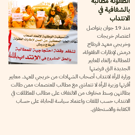
الطفولة مطالبة
بالشفافية في
الانتداب
منذ 19 جوان يتواصل
اعتصام خريجات
وخريجي معهد قرطاج
درمش لإطارات الطفولة،
للمطالبة بإلغاء المعايير
الجديدة التي فرضتها
وزارة المرأة لانتداب أصحاب الشهادات من خريجي المعهد. معايير
أقرتها وزيرة المرأة لا تتماشى مع مطالب المعتصمات ممن طالت
بطالتهن وسط مخاوف من الالتفاف على مطالب المعطّللات في
الانتداب حسب الملفات واعتماد سياسة المحاباة على حساب
الكفاءة والاستحقاق.
HAMMADI ACHOUR
02
Jul
2026