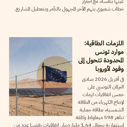
عينها بنفسه، مع اجترار
خطاب شعبوي يتهم الآخر المجهول بالتآمر وبتعطيل المشاريع.
25
جوان
2026
سناء عدوني
اللزمات الطاقية:
موارد تونس
المحدودة تتحول إلى
وقود لأوروبا
في أفريل 2026 صادق
البرلمان التونسي على
خمس اتفاقيات لزمات
لإنتاج الكهرباء من الطاقة
الشمسية، بطاقة جملية
تناهز 598 ميغاواط وكلفة
استثمارية بحوالي 1.64 مليار دينار. اتفاقيات رفضها عدد من