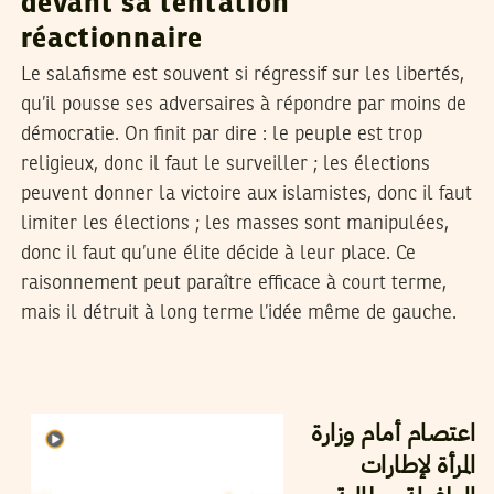
devant sa tentation
réactionnaire
Le salafisme est souvent si régressif sur les libertés,
qu’il pousse ses adversaires à répondre par moins de
démocratie. On finit par dire : le peuple est trop
religieux, donc il faut le surveiller ; les élections
peuvent donner la victoire aux islamistes, donc il faut
limiter les élections ; les masses sont manipulées,
donc il faut qu’une élite décide à leur place. Ce
raisonnement peut paraître efficace à court terme,
mais il détruit à long terme l’idée même de gauche.
03
جويلية
2026
مهدي الجلاصي
اعتصام أمام وزارة
المرأة لإطارات