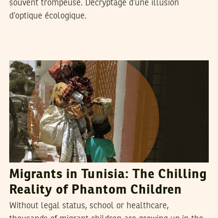
souvent trompeuse. Décryptage d’une illusion
d’optique écologique.
RIHAB BOUKHAYATIA
29
June
2026
Migrants in Tunisia: The Chilling
Reality of Phantom Children
Without legal status, school or healthcare,