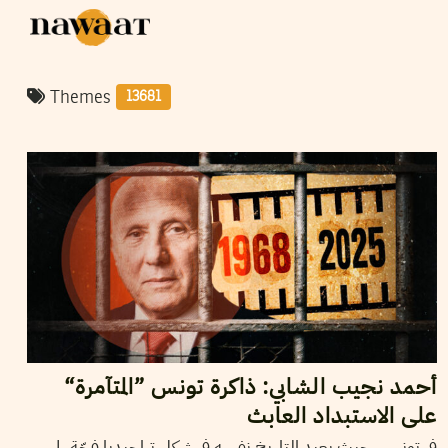
Themes
13681
08
جويلية
2026
سميح الباجي عكاز
أحمد نجيب الشابي: ذاكرة تونس ”المتآمرة“
على الاستبداد العابث
في تونس، حيث يعيد التاريخ نفسه في شكل تراجيديا فجّة، لم