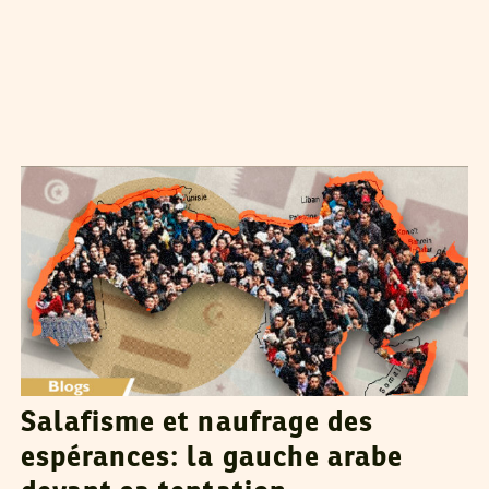
ZOUHAÏR BEN AMOR
08
Jul
2026
Salafisme et naufrage des
espérances: la gauche arabe