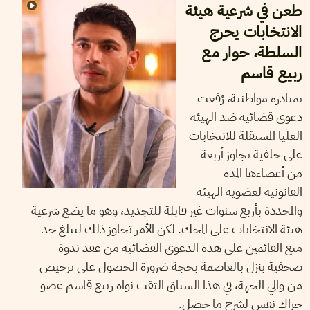
طعن في شرعية هيئة
الانتخابات يحرج
السلطة، حوار مع
ربيع قاسم
بمبادرة مواطنية، رُفعت
دعوى قضائية ضد الهيئة
العليا المستقلة للانتخابات
على خلفية تجاوز أربعة
من أعضاءها المدة
القانونية لعضوية الهيئة
والمحددة بأربع سنوات غير قابلة للتجديد، وهو ما يضع شرعية
هيئة الانتخابات على المحك. لكن الأمر تجاوز ذلك ليبلغ حد
منع القائمين على هذه الدعوى القضائية من عقد ندوة
صحفية بنزل بالعاصمة بحجة ضرورة الحصول على ترخيص
من والي الجهة، في هذا السياق التقت نواة ربيع قاسم عضو
حراك نفس لشرح ما حصل.