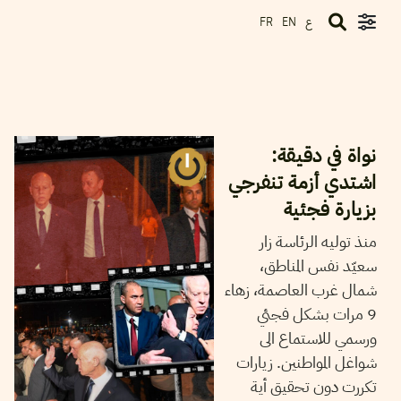
ع
FR
EN
07
جويلية
2026
أيمن الرزقي
نواة في دقيقة:
اشتدي أزمة تنفرجي
بزيارة فجئية
منذ توليه الرئاسة زار
سعيّد نفس المناطق،
شمال غرب العاصمة، زهاء
9 مرات بشكل فجئي
ورسمي للاستماع الى
شواغل المواطنين. زيارات
تكررت دون تحقيق أية