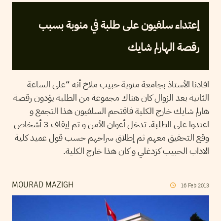
إعتداء سلفيون على طلبة في منوبة بسبب
رقصة الهارلم شايك
افادنا الأستاذ بجامعة منوبة حبيب ملاخ أنه “على الساعة
الثانية بعد الزوال كان هناك مجموعة من الطلبة يؤدون رقصة
هارلم شايك خارج الكلية فاقتحم السلفيون هذا التجمع و
اعتدوا على الطلبة. تدخل أعوان الأمن و تم إيقاف 3 أشخاص
وقع التحقيق معهم ثم إطلاق سراحهم حسب قول عميد كلية
الاداب الحبيب كزدغلي و كان هذا خارج الكلية.
MOURAD MAZIGH
16
Feb
2013