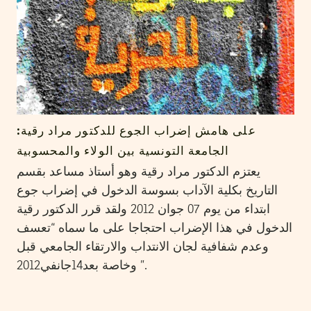
على هامش إضراب الجوع للدكتور مراد رقية:
الجامعة التونسية بين الولاء والمحسوبية
يعتزم الدكتور مراد رقية وهو أستاذ مساعد بقسم
التاريخ بكلية الآداب بسوسة الدخول في إضراب جوع
ابتداء من يوم 07 جوان 2012 ولقد قرر الدكتور رقية
الدخول في هذا الإضراب احتجاجا على ما سماه “تعسف
وعدم شفافية لجان الانتداب والارتقاء الجامعي قبل
وخاصة بعد14جانفي2012 ”.