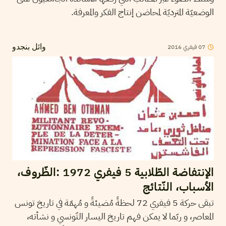
الوضعيّة المترديّة لمحاضن إنتاج الفكر والمعرفة.
2016
فيفري
07
وائل بنجدو
الإنتفاضة الطّلابية 5 فيفري 1972 :الظّروف،
الأسباب، النّتائج
تبقى حركة 5 فيفري 72 لحظةً مُضيئةً و مُهمّة في تاريخ تونس
المعاصر، و ربّما لا يمكن فهم تاريخ اليسار التّونسي و نشأته،