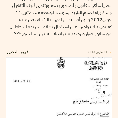
تحديا سافرا للقانون وللمنطق بدعم وبتثمين لجنة التأهيل
والدكتوراه لقسم التاريخ بسوسة المجتمعة مند الاثنين11
جوان2012 والتي أبقت على المقرر الثالث المعترض عليه
كعربون ثبات واصرار على استكمال دعائم الجريمة المخطط لها
عن سابق اصرار وترصد(تقرير ايجابي،تقريرين سلبيين)؟؟؟
2013
مارس
01
فريق التحرير