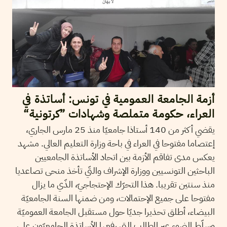
أزمة الجامعة العمومية في تونس: أساتذة في
العراء، حكومة متملصة وشهادات ”كرتونية“
يقضي أكثر من 140 أستاذا جامعيّا منذ 25 مارس الجاري،
إعتصاما مفتوحا في العراء في باحة وزارة التعليم العالي. مشهد
يعكس مدى تفاقم الأزمة بين اتحاد الأساتذة الجامعيين
الباحثين التونسيين ووزارة الإشراف والتّي تأخذ منحى تصاعديا
منذ سنتين تقريبا. هذا التحرّك الإحتجاجيّ، الذّي ما يزال
مفتوحا على جميع الإحتمالات، ومن ضمنها السنة الجامعيّة
البيضاء، أطلق تحذيرا جديّا حول مستقبل الجامعة العموميّة
وسلّط الضوء عبر المطالب التي رفعها الأساتذة الجامعيّون على