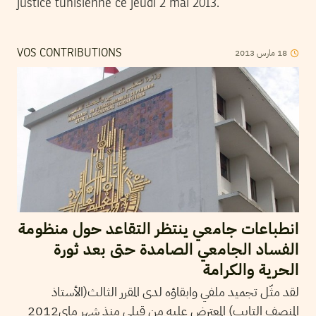
justice tunisienne ce jeudi 2 mai 2013.
2013
مارس
18
VOS CONTRIBUTIONS
انطباعات جامعي ينتظر التقاعد حول منظومة
الفساد الجامعي الصامدة حتى بعد ثورة
الحرية والكرامة
لقد مثّل تجميد ملفي وابقاؤه لدى المقرر الثالث(الأستاذ
المنصف التايب) المعترض عليه من قبلي منذ شهر ماي2012