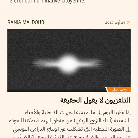
référendum d’initiative citoyenne.
2017
أوت
29
RANIA MAJDOUB
التلفزيون لا يقول الحقيقة
إذا نظرنا اليوم إلي ما تعيشه الجهات الداخلية والأحياء
الشعبية (أبناء النزوح الريفي) من منظور الهيمنة يمكننا العودة
إلى الصورة النمطية التي تشكلت عبر الإنتاج الدرامي التونسي
على مر السنين والتي لا تخرج عن الثنائية البورقبية التي تُمايز