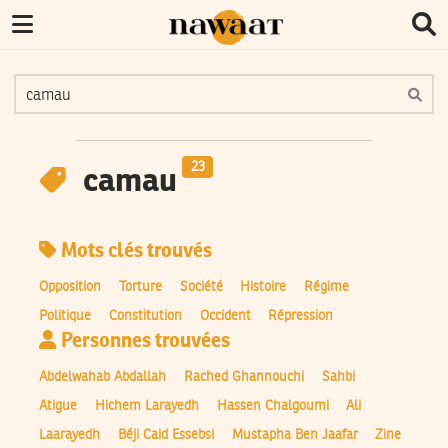
23
camau
Mots clés trouvés
Opposition
Torture
Société
Histoire
Régime
Politique
Constitution
Occident
Répression
Personnes trouvées
Abdelwahab Abdallah
Rached Ghannouchi
Sahbi
Atigue
Hichem Larayedh
Hassen Chalgoumi
Ali
Laarayedh
Béji Caid Essebsi
Mustapha Ben Jaafar
Zine