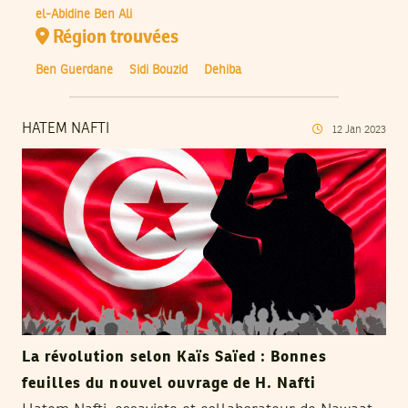
el-Abidine Ben Ali
Région trouvées
Ben Guerdane
Sidi Bouzid
Dehiba
HATEM NAFTI
12
Jan
2023
La révolution selon Kaïs Saïed : Bonnes
feuilles du nouvel ouvrage de H. Nafti